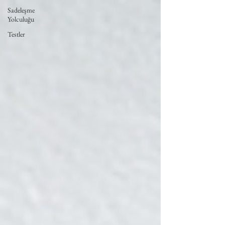
Sadeleşme
Yolculuğu
Testler