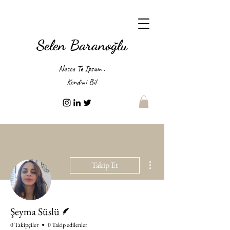
Selen Baranoğlu
Nosce Te Ipsum .
Kendini Bil
Diğer Eylemler
Takip Et
Yazar
Şeyma Süslü
0 Takipçiler
0 Takip edilenler