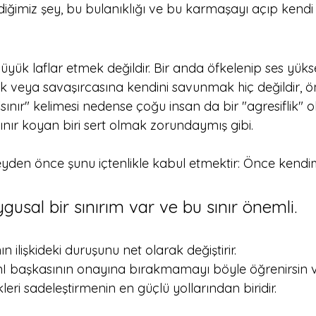
dediğimiz şey, bu bulanıklığı ve bu karmaşayı açıp kendi
yük laflar etmek değildir. Bir anda öfkelenip ses yükse
 veya savaşırcasına kendini savunmak hiç değildir, 
"sınır" kelimesi nedense çoğu insan da bir "agresiflik" o
ınır koyan biri sert olmak zorundaymış gibi. 
eyden önce şunu içtenlikle kabul etmektir: Önce kendim
usal bir sınırım var ve bu sınır önemli.
ın ilişkideki duruşunu net olarak değiştirir.
I başkasının onayına bırakmamayı böyle öğrenirsin ve b
leri sadeleştirmenin en güçlü yollarından biridir.