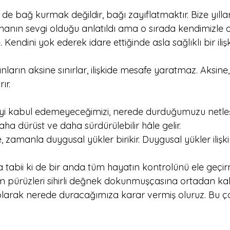
 de bağ kurmak değildir, bağı zayıflatmaktır. Bize yılla
anın sevgi olduğu anlatıldı ama o sırada kendimizle
 Kendini yok ederek idare ettiğinde asla sağlıklı bir ili
anların aksine sınırlar, ilişkide mesafe yaratmaz. Aksine, i
ır. 
eyi kabul edemeyeceğimizi, nerede durduğumuzu netleş
daha dürüst ve daha sürdürülebilir hâle gelir. 
zamanla duygusal yükler birikir. Duygusal yükler ilişkiyi 
tabii ki de bir anda tüm hayatın kontrolünü ele geçir
tüm pürüzleri sihirli değnek dokunmuşçasına ortadan ka
olarak nerede duracağımıza karar vermiş oluruz. Bu ç