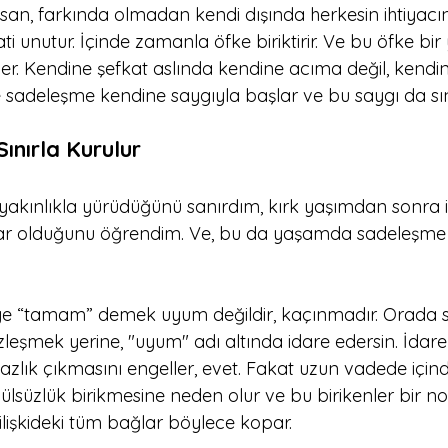
nsan, farkında olmadan kendi dışında herkesin ihtiyacı
ti unutur. İçinde zamanla öfke biriktirir. Ve bu öfke bir y
ner. Kendine şefkat aslında kendine acıma değil, kendi
e sadeleşme kendine saygıyla başlar ve bu saygı da sınır
 Sınırla Kurulur
in yakınlıkla yürüdüğünü sanırdım, kırk yaşımdan sonra iliş
lar olduğunu öğrendim. Ve, bu da yaşamda sadeleşme 
 şeye “tamam” demek uyum değildir, kaçınmadır. Orada s
zleşmek yerine, "uyum" adı altında idare edersin. İdare
zlık çıkmasını engeller, evet. Fakat uzun vadede içind
ülsüzlük birikmesine neden olur ve bu birikenler bir n
 ilişkideki tüm bağlar böylece kopar. 