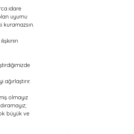
rca idare 
 olan uyumu 
şki kuramazsın. 
lişkinin 
tirdiğimizde
ağırlaştırır.
miş olmayız 
ldıramayız; 
ok büyük ve 