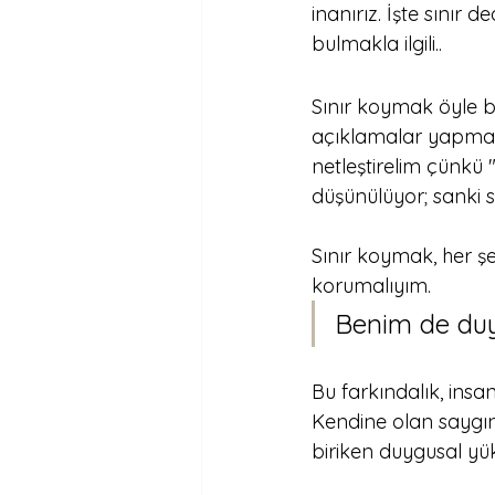
inanırız. İşte sınır 
bulmakla ilgili..
Sınır koymak öyle bü
açıklamalar yapmak
netleştirelim çünkü 
düşünülüyor; sanki s
Sınır koymak, her ş
korumalıyım.
Benim de duyg
Bu farkındalık, insan
Kendine olan saygın
biriken duygusal yük