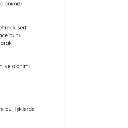
 alanımızı 
ltmek, sert 
önce bunu 
larak 
i ve alanımı 
u, ilişkilerde 