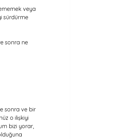
msememek veya 
yi sürdürme 
re sonra ne 
re sonra ve bir 
 o ilişkiyi 
m bizi yorar, 
olduğuna 