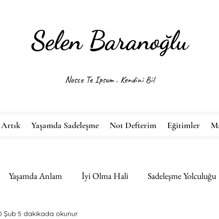
Selen Baranoğlu
Nosce Te Ipsum . Kendini Bil
 Artık
Yaşamda Sadeleşme
Not Defterim
Eğitimler
M
Yaşamda Anlam
İyi Olma Hali
Sadeleşme Yolculuğu
0 Şub
5 dakikada okunur