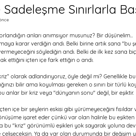
de Sadeleşme Sınırlarla Ba
önce
rlandığın anları anımsıyor musunuz? Bir düşünelim...
ıkmaya karar verdiğin andı. Belki birine artık sana "bu ş
ermeyeceğini söylediğin andı. Belki de ilk kez sana bi
k ettiğini içten içe fark ettiğin o andı.
riz” olarak adlandırıyoruz, öyle değil mi? Genellikle bu
ığınızı bilir ama koyulması gereken o sınırı bir türlü k
nlar bir kriz veya "dünyanın sonu" değil, bir eşiktir.
çten içe bir şeylerin eskisi gibi yürümeyeceğini fısıldar v
 dönüşüme işaret eder çünkü var olan halinle bu eşikte
 ya bu "kriz" görünümlü eşikleri yok sayarak yoluna d
le çelişeceksin. Ya da var olan durumunda bir değişim 