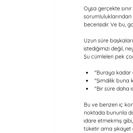
Oysa gerçekte sını
sorumluluklarından 
becerisidir. Ve bu, ga
Uzun süre başkaları
istediğimizi değil, ne
Şu cümleleri pek ço
"Buraya kadar d
"Şimdilik buna k
"Bir süre daha i
Bu ve benzeri iç kon
noktada bununla da g
idare etmekmiş gibi,
tüketir ama şikayet