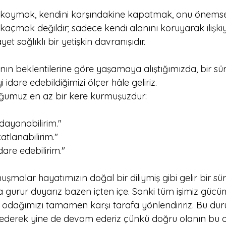
r koymak, kendini karşındakine kapatmak, onu öne
kaçmak değildir; sadece kendi alanını koruyarak ilişki
yet sağlıklı bir yetişkin davranışıdır.
nın beklentilerine göre yaşamaya alıştığımızda, bir sü
yi idare edebildiğimizi ölçer hâle geliriz. 
ğumuz en az bir kere kurmuşuzdur: 
ayanabilirim." 
atlanabilirim." 
dare edebilirim."
uşmalar hayatımızın doğal bir diliymiş gibi gelir bir sü
urur duyarız bazen içten içe. Sanki tüm işimiz gücümüz
 odağımızı tamamen karşı tarafa yönlendiririz. Bu duru
 ederek yine de devam ederiz çünkü doğru olanın bu 