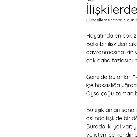
İlişkiler
Güncelleme tarihi:
3 gün 
Hayatında en çok zo
Belki bir ilişkiden ç
davranmasına izin v
çok daha fazlasını ha
Genelde bu anları “k
içe haksızlığa uğrad
Oysa çoğu zaman bu a
Bu eşik anları sana i
aslında ilişkide bir
Burada iki yol var;
ve içten içe kendin