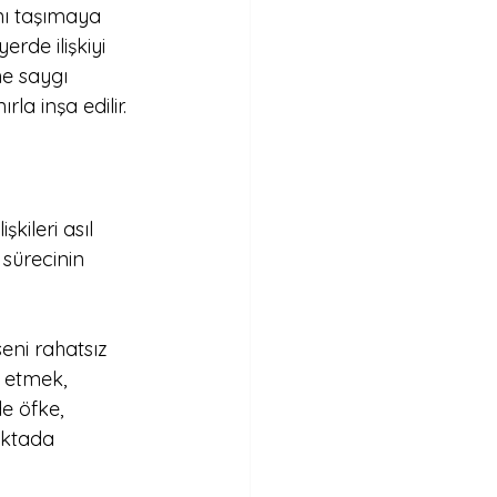
nı taşımaya 
erde ilişkiyi 
ne saygı 
la inşa edilir. 
kileri asıl 
sürecinin 
eni rahatsız 
 etmek, 
e öfke, 
oktada 