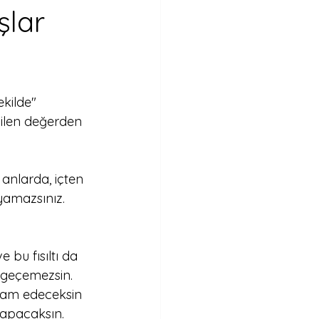
şlar
ekilde" 
çilen değerden 
 anlarda, içten 
oyamazsınız. 
e bu fısıltı da 
n geçemezsin. 
evam edeceksin 
yapacaksın. 