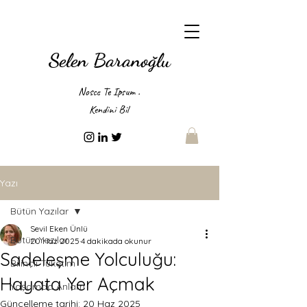
Selen Baranoğlu
Nosce Te Ipsum .
Kendini Bil
Yazı
Bütün Yazılar
Sevil Eken Ünlü
Bütün Yazılar
20 Haz 2025
4 dakikada okunur
Sadeleşme Yolculuğu:
Bilinçli Tüketim
Hayata Yer Açmak
Yaşamda Anlam
Güncelleme tarihi:
20 Haz 2025