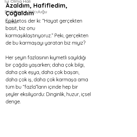
İyi Olma Hali
Azaldım, Hafifledim, 
Sadeleşme Yolculuğu
Çoğaldım
Epiktetos der ki: “Hayat gerçekten 
Testler
basit, biz onu 
karmaşıklaştırıyoruz.” Peki, gerçekten 
de bu karmaşayı yaratan biz miyiz?
Her şeyin fazlasının kıymetli sayıldığı 
bir çağda yaşarken; daha çok bilgi, 
daha çok eşya, daha çok başarı, 
daha çok iş, daha çok karmaşa ama 
tüm bu “fazla”ların içinde hep bir 
şeyler eksiliyordu: Dinginlik, huzur, içsel 
denge.