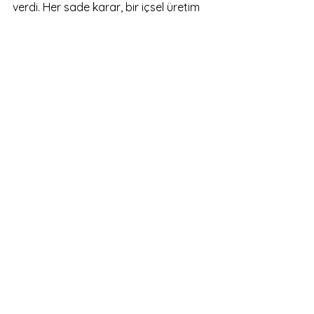
verdi. Her sade karar, bir içsel üretim 
gibi.
Sessizliğe Yer Açmak
Tüm bu süreçte zihnimi sadeleştirmek, 
belki de en zoru oldu.
Düşünceler hep vardı. Onları 
susturmak mümkün değildi ama fark 
etmek mümkündü.
Meditasyon ve yoga ile 
tanıştım. Gözlerimi kapatıp sadece 
nefesime odaklandım.
O anlarda zihnim yavaşladı. Her 
düşünceye tutunmak zorunda 
olmadığımı öğrendim. Başta zor oldu 
ama günlük rutinime yerleştikçe, 
hayatımın bir parçası hâline geldi.