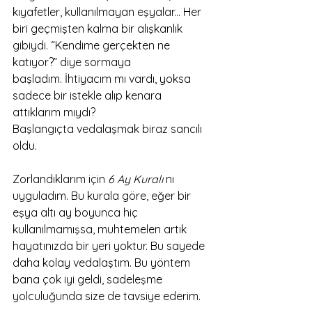
kıyafetler, kullanılmayan eşyalar... Her 
biri geçmişten kalma bir alışkanlık 
gibiydi. “Kendime gerçekten ne 
katıyor?” diye sormaya 
başladım. İhtiyacım mı vardı, yoksa 
sadece bir istekle alıp kenara 
attıklarım mıydı?
Başlangıçta vedalaşmak biraz sancılı 
oldu. 
Zorlandıklarım için 
6 Ay Kuralı
 nı 
uyguladım. Bu kurala göre, eğer bir 
eşya altı ay boyunca hiç 
kullanılmamışsa, muhtemelen artık 
hayatınızda bir yeri yoktur. Bu sayede 
daha kolay vedalaştım. Bu yöntem 
bana çok iyi geldi, sadeleşme 
yolculuğunda size de tavsiye ederim.