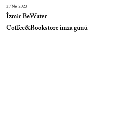
29 Nis 2023
İzmir BeWater
Coffee&Bookstore imza günü
Doğan Kitap Etkinliği - İzmir Alsancak
BeWater Kitabevi'nde imza ve söyleşi
Devam
6 Kas 2022
TÜYAP İzmir Kitap Fuarı