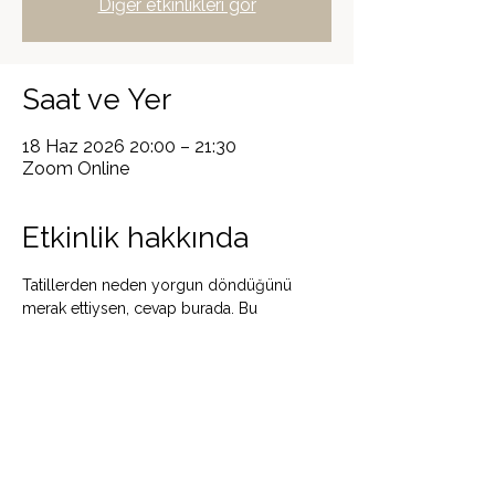
Diğer etkinlikleri gör
Saat ve Yer
18 Haz 2026 20:00 – 21:30
Zoom Online
Etkinlik hakkında
Tatillerden neden yorgun döndüğünü 
merak ettiysen, cevap burada. Bu 
buluşmada dinlenmenin 7 farklı türünü 
öğrenecek, hangisinden yoksun olduğunu 
fark edecek ve bu yazı daha hafif geçirmek 
için kendine küçük ama somut bir söz 
vereceksin. 7 gün boyunca kayıttan izleme. 
1,5 saat. Canlı Online Buluşma. 
20.00-21.20