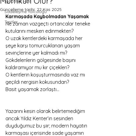
Mümkün Olur?
İyi Olma Hali
Güncelleme tarihi:
22 Kas 2025
Sadeleşme Yolculuğu
Karmaşada Kaybolmadan Yaşamak
Testler
Ne zaman vazgeçti ortancalar teneke 
kutularını mesken edinmekten? 
O uzak kentlerdeki karmaşada her 
şeye karşı tomurcuklanan yaşam 
sevinçlerine yer kalmadı mı? 
Gökdelenlerin gölgesinde başını 
kaldıramıyor mu kır çiçekleri? 
O kentlerin koşuşturmasında vaz mı 
geçildi nergisin kokusundan?
Basit yaşamak zorlaştı…
Yazarını kesin olarak belirtemediğim 
ancak Yıldız Kenter’in sesinden 
duyduğumuz bu şiir; modern hayatın 
karmaşası içerisinde sade yaşamın 