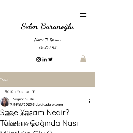
Selen Baranoğlu
Nosce Te Ipsum .
Kendini Bil
Yazı
Bütün Yazılar
Şeyma Süslü
Bütün Yazılar
8 Haz 2025
3 dakikada okunur
Sade Yaşam Nedir?
Bilinçli Tüketim
Tüketim Çağında Nasıl
Yaşamda Anlam